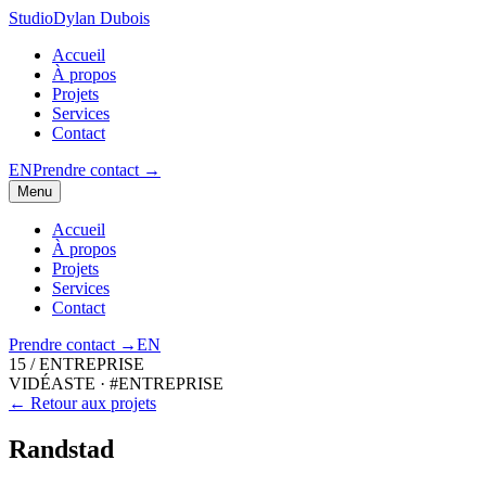
Studio
Dylan Dubois
Accueil
À propos
Projets
Services
Contact
EN
Prendre contact
→
Menu
Accueil
À propos
Projets
Services
Contact
Prendre contact
→
EN
15
/
ENTREPRISE
VIDÉASTE
·
#ENTREPRISE
← Retour aux projets
Randstad