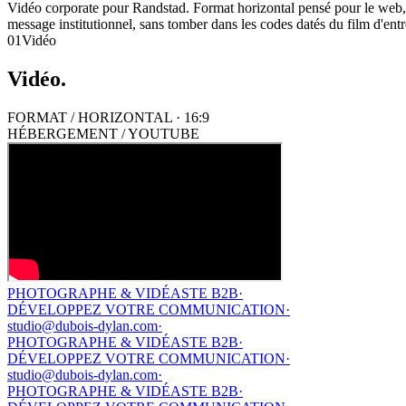
Vidéo corporate pour Randstad. Format horizontal pensé pour le web, le
message institutionnel, sans tomber dans les codes datés du film d'en
01
Vidéo
Vidéo
.
FORMAT /
HORIZONTAL · 16:9
HÉBERGEMENT / YOUTUBE
PHOTOGRAPHE & VIDÉASTE B2B
·
DÉVELOPPEZ VOTRE COMMUNICATION
·
studio@dubois-dylan.com
·
PHOTOGRAPHE & VIDÉASTE B2B
·
DÉVELOPPEZ VOTRE COMMUNICATION
·
studio@dubois-dylan.com
·
PHOTOGRAPHE & VIDÉASTE B2B
·