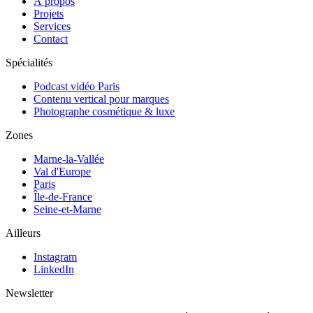
À propos
Projets
Services
Contact
Spécialités
Podcast vidéo Paris
Contenu vertical pour marques
Photographe cosmétique & luxe
Zones
Marne-la-Vallée
Val d'Europe
Paris
Île-de-France
Seine-et-Marne
Ailleurs
Instagram
LinkedIn
Newsletter