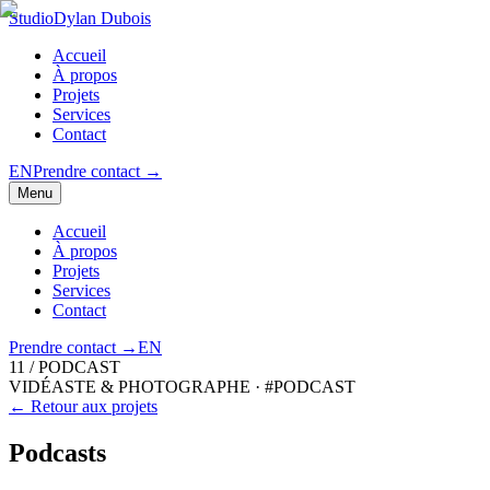
Studio
Dylan Dubois
Accueil
À propos
Projets
Services
Contact
EN
Prendre contact
→
Menu
Accueil
À propos
Projets
Services
Contact
Prendre contact
→
EN
11
/
PODCAST
VIDÉASTE & PHOTOGRAPHE
·
#PODCAST
← Retour aux projets
Podcasts