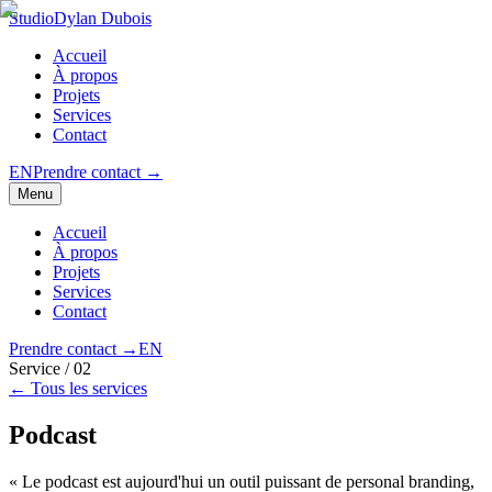
Studio
Dylan Dubois
Accueil
À propos
Projets
Services
Contact
EN
Prendre contact
→
Menu
Accueil
À propos
Projets
Services
Contact
Prendre contact
→
EN
Service /
02
← Tous les services
Podcast
« Le podcast est aujourd'hui un outil puissant de personal branding,