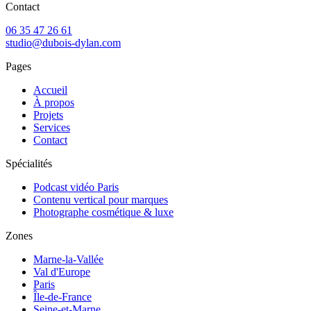
Contact
06 35 47 26 61
studio@dubois-dylan.com
Pages
Accueil
À propos
Projets
Services
Contact
Spécialités
Podcast vidéo Paris
Contenu vertical pour marques
Photographe cosmétique & luxe
Zones
Marne-la-Vallée
Val d'Europe
Paris
Île-de-France
Seine-et-Marne