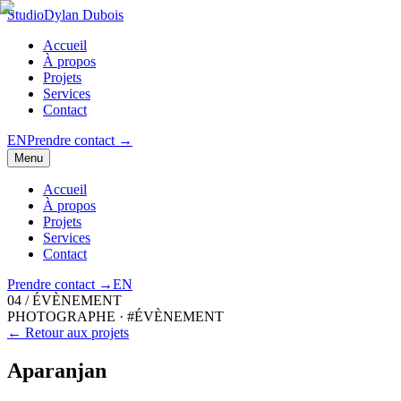
Studio
Dylan Dubois
Accueil
À propos
Projets
Services
Contact
EN
Prendre contact
→
Menu
Accueil
À propos
Projets
Services
Contact
Prendre contact
→
EN
04
/
ÉVÈNEMENT
PHOTOGRAPHE
·
#ÉVÈNEMENT
← Retour aux projets
Aparanjan