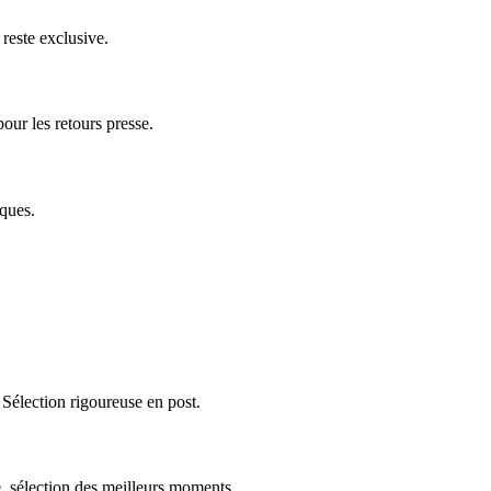
 reste exclusive.
our les retours presse.
iques.
 Sélection rigoureuse en post.
 sélection des meilleurs moments.