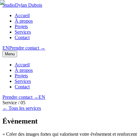
Studio
Dylan Dubois
Accueil
À propos
Projets
Services
Contact
EN
Prendre contact
→
Menu
Accueil
À propos
Projets
Services
Contact
Prendre contact
→
EN
Service /
05
← Tous les services
Évènement
« Créer des images fortes qui valorisent votre événement et renforcen