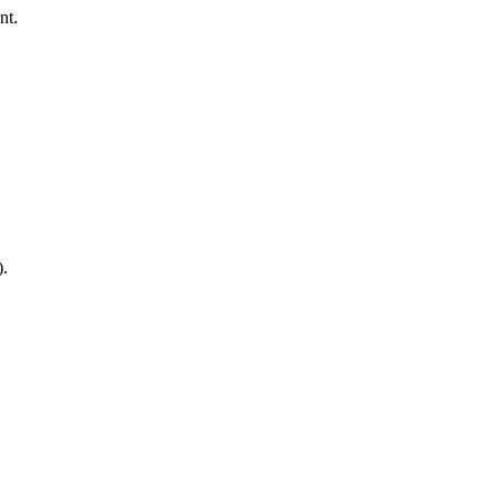
nt.
).