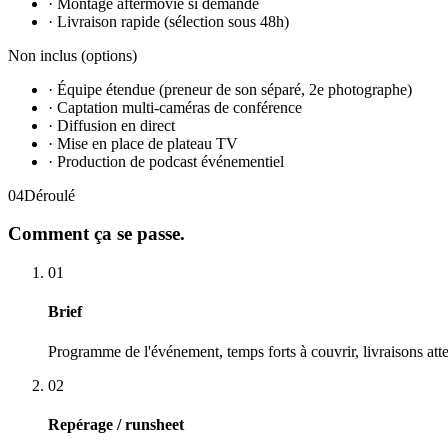
·
Montage aftermovie si demandé
·
Livraison rapide (sélection sous 48h)
Non inclus (options)
·
Équipe étendue (preneur de son séparé, 2e photographe)
·
Captation multi-caméras de conférence
·
Diffusion en direct
·
Mise en place de plateau TV
·
Production de podcast événementiel
04
Déroulé
Comment
ça se passe.
01
Brief
Programme de l'événement, temps forts à couvrir, livraisons att
02
Repérage / runsheet