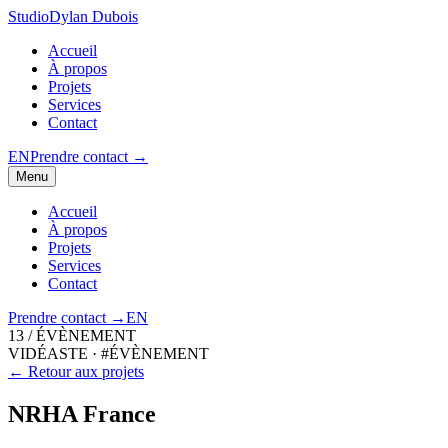
Studio
Dylan Dubois
Accueil
À propos
Projets
Services
Contact
EN
Prendre contact
→
Menu
Accueil
À propos
Projets
Services
Contact
Prendre contact
→
EN
13
/
ÉVÈNEMENT
VIDÉASTE
·
#ÉVÈNEMENT
← Retour aux projets
NRHA
France