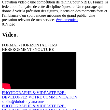
Captation vidéo d'une compétition de reining pour NRHA France, la
fédération française de cette discipline équestre. Un reportage qui
donne à voir la précision des figures, la tension des moments forts et
l'ambiance d'un sport encore méconnu du grand public. Une
prestation relevant de mes services
événementiels
.
01
Vidéo
Vidéo
.
FORMAT /
HORIZONTAL · 16:9
HÉBERGEMENT / YOUTUBE
PHOTOGRAPHE & VIDÉASTE B2B
·
DÉVELOPPEZ VOTRE COMMUNICATION
·
studio@dubois-dylan.com
·
PHOTOGRAPHE & VIDÉASTE B2B
·